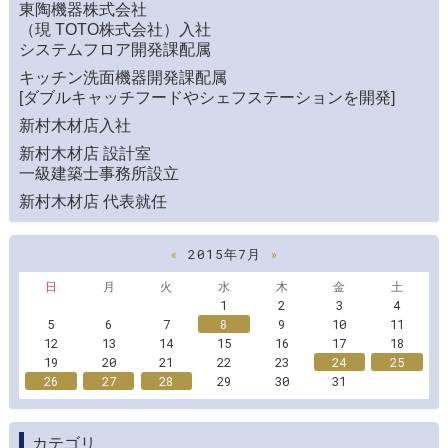
東陶機器株式会社
（現 TOTO株式会社）入社
システムフロア開発課配属
キッチン洗面機器開発課配属
[ダブルキャッチフードやシェフステーションを開発]
新村木材店入社
新村木材店 設計室
一級建築士事務所設立
新村木材店 代表就任
«
2015年7月
»
日
月
火
水
木
金
土
1
2
3
4
5
6
7
8
9
10
11
12
13
14
15
16
17
18
19
20
21
22
23
24
25
26
27
28
29
30
31
カテゴリ