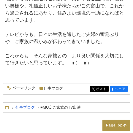
い奥様や、礼儀正しいお子様たちがこの富山で、これか
ら過ごされるにあたり、住みよい環境の一助になればと
思っています。
テレビからも、日々の生活を通したご夫婦の奮闘ぶり
や、ご家族の温かみが伝わってきていました。
これからも、そんな家族との、より良い関係を大切にし
て行きたいと思っています。 m(_ _)m
パーマリンク
仕事ブログ
entry315
ポスト
シェア
entry315
entry315
仕事ブログ
■MU邸ご家族のTV出演
Home
PageTop