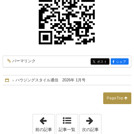
パーマリンク
entry565
ポスト
シェア
entry565
entry565
ハウジングスタイル通信 2026年 1月号
Home
PageTop
「☆冬のお家時間を充実させよう！ 暖か
「☆光を巧みに
前の記事
記事一覧
次の記事