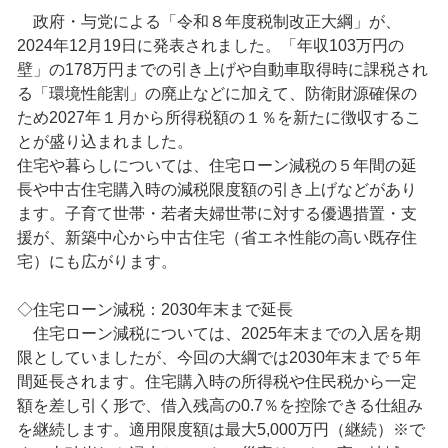
政府・与党による「令和８年度税制改正大綱」が、
2024年12月19日に発表されました。「年収103万円の
壁」の178万円までの引き上げや自動車取得時に課税され
る「環境性能割」の廃止などに加えて、防衛財源確保の
ため2027年１月から所得税額の１％を新たに徴収するこ
とが盛り込まれました。
住宅や暮らしについては、住宅ローン減税の５年間の延
長や中古住宅購入時の減税限度額の引き上げなどがあり
ます。子育て世帯・若者夫婦世帯に対する優遇措置・支
援が、新築中心から中古住宅（省エネ性能の高い既存住
宅）にも広がります。
◇住宅ローン減税：2030年末まで延長
住宅ローン減税については、2025年末までの入居を期
限としていましたが、今回の大綱では2030年末まで５年
間延長されます。住宅購入時の所得税や住民税から一定
額を差し引く形で、借入残高の0.7％を控除できる仕組み
を継続します。適用限度額は最大5,000万円（継続）※で