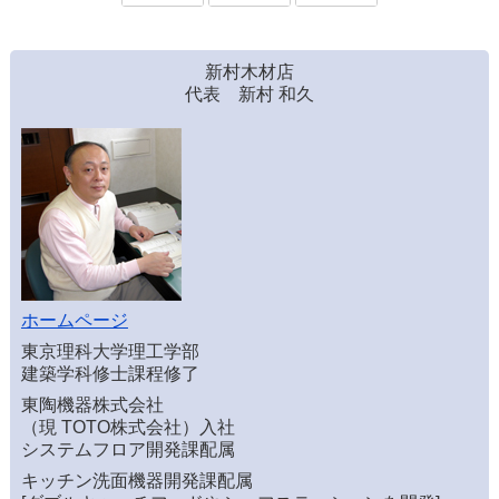
新村木材店
代表 新村 和久
ホームページ
東京理科大学理工学部
建築学科修士課程修了
東陶機器株式会社
（現 TOTO株式会社）入社
システムフロア開発課配属
キッチン洗面機器開発課配属