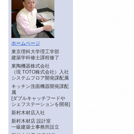
ホームページ
東京理科大学理工学部
建築学科修士課程修了
東陶機器株式会社
（現 TOTO株式会社）入社
システムフロア開発課配属
キッチン洗面機器開発課配
属
[ダブルキャッチフードや
シェフステーションを開発]
新村木材店入社
新村木材店 設計室
一級建築士事務所設立