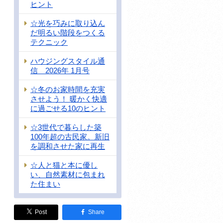
ヒント
☆光を巧みに取り込ん
だ明るい階段をつくる
テクニック
ハウジングスタイル通
信 2026年 1月号
☆冬のお家時間を充実
させよう！ 暖かく快適
に過ごせる10のヒント
☆3世代で暮らした築
100年超の古民家。新旧
を調和させた家に再生
☆人と猫と本に優し
い、自然素材に包まれ
た住まい
Post
Share