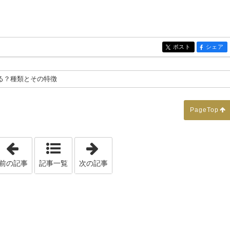
ポスト
シェア
entry470
entry470
る？種類とその特徴
PageTop
「☆家づくりの儀式、「地鎮祭」「上棟祭」「竣工祭」とは
「☆家を建てるための流れを知り、
前の記事
記事一覧
次の記事