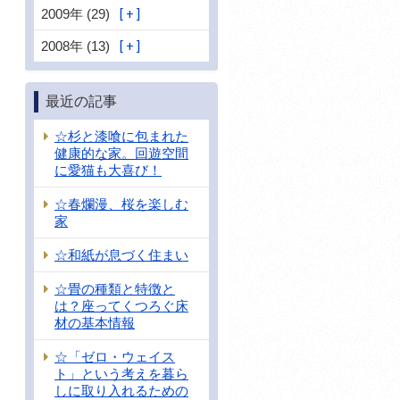
2009年 (29)
2008年 (13)
最近の記事
☆杉と漆喰に包まれた
健康的な家。回遊空間
に愛猫も大喜び！
☆春爛漫、桜を楽しむ
家
☆和紙が息づく住まい
☆畳の種類と特徴と
は？座ってくつろぐ床
材の基本情報
☆「ゼロ・ウェイス
ト」という考えを暮ら
しに取り入れるための