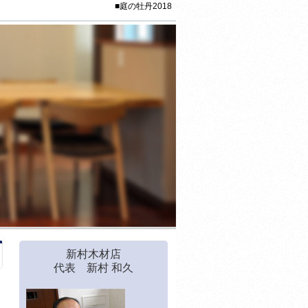
■庭の牡丹2018
新村木材店
代表 新村 和久