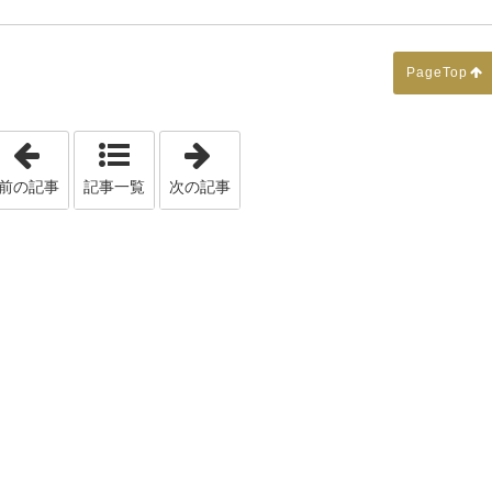
PageTop
「■ＺＥＨ」
「■T邸リフォーム」
前の記事
記事一覧
次の記事