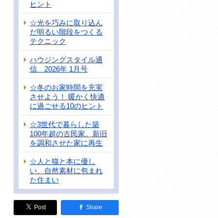
ヒント
☆光を巧みに取り込ん
だ明るい階段をつくる
テクニック
ハウジングスタイル通
信 2026年 1月号
☆冬のお家時間を充実
させよう！ 暖かく快適
に過ごせる10のヒント
☆3世代で暮らした築
100年超の古民家。新旧
を調和させた家に再生
☆人と猫と本に優し
い、自然素材に包まれ
た住まい
Post
Share