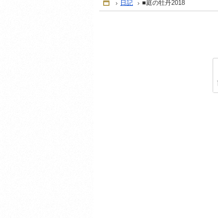
日記
■庭の牡丹2018
Home