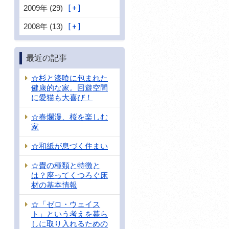
2009年 (29)
2008年 (13)
最近の記事
☆杉と漆喰に包まれた
健康的な家。回遊空間
に愛猫も大喜び！
☆春爛漫、桜を楽しむ
家
☆和紙が息づく住まい
☆畳の種類と特徴と
は？座ってくつろぐ床
材の基本情報
☆「ゼロ・ウェイス
ト」という考えを暮ら
しに取り入れるための