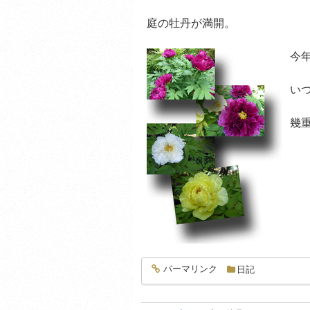
庭の牡丹が満開。
今
い
幾
パーマリンク
日記
entry282