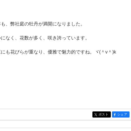
年も、弊社庭の牡丹が満開になりました。
つになく、花数が多く、咲き誇っています。
重にも花びらが重なり、優雅で魅力的ですね。ヾ(＾v＾)k
ポスト
シェア
entry282
entry282