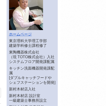
ホームページ
東京理科大学理工学部
建築学科修士課程修了
東陶機器株式会社
（現 TOTO株式会社）入社
システムフロア開発課配属
キッチン洗面機器開発課配
属
[ダブルキャッチフードや
シェフステーションを開発]
新村木材店入社
新村木材店 設計室
一級建築士事務所設立