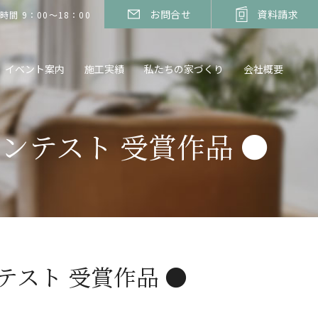
お問合せ
資料請求
時間 9：00～18：00
イベント案内
施工実績
私たちの家づくり
会社概要
ンテスト 受賞作品 ●
テスト 受賞作品 ●