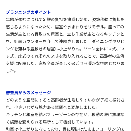
プランニングのポイント
年齢が進むにつれて足腰の負担を痛感し始め、姿勢移動に負担を
感じるようになったため、居室や水まわりをリモデル。座っての
生活が主となる畳敷きの居室と、立ち作業が主となるキッチンと
を、対面カウンターを介して連続させました。ダイニングやリビ
ングを兼ねる畳敷きの居室は小上がり式。ゾーン全体に立式、い
す式、座式のそれぞれのよさを取り入れることで、高齢者の生活
支援に配慮した、家族全員が楽しく過ごせる暖かな空間となりま
した。
審査員からのメッセージ
どのような空間にすると高齢者が生活しやすいかが子細に検討さ
れ、小さいながら魅力ある空間へと変貌しました。
キッチンと和室を結ぶフリーゾーンの存在が、移動の際に無理な
く姿勢を変えられる場所として機能しています。
和室は小上がりになっており、畳に腰掛けたままフローリング床