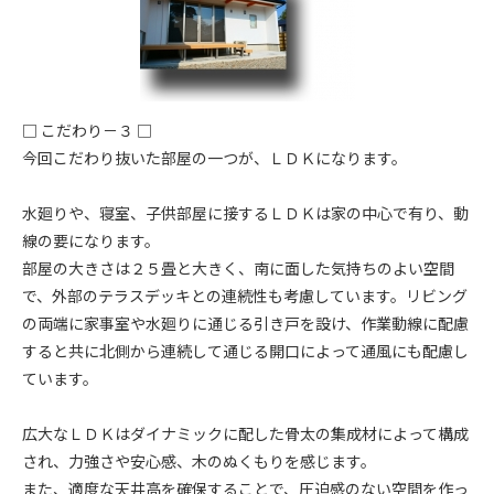
□ こだわり－３ □
今回こだわり抜いた部屋の一つが、ＬＤＫになります。
水廻りや、寝室、子供部屋に接するＬＤＫは家の中心で有り、動
線の要になります。
部屋の大きさは２５畳と大きく、南に面した気持ちのよい空間
で、外部のテラスデッキとの連続性も考慮しています。リビング
の両端に家事室や水廻りに通じる引き戸を設け、作業動線に配慮
すると共に北側から連続して通じる開口によって通風にも配慮し
ています。
広大なＬＤＫはダイナミックに配した骨太の集成材によって構成
され、力強さや安心感、木のぬくもりを感じます。
また、適度な天井高を確保することで、圧迫感のない空間を作っ