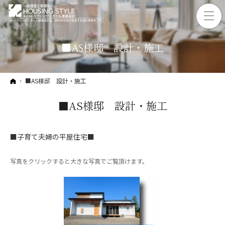
■AS様邸 設計・施工
ホーム
■AS様邸 設計・施工
■AS様邸 設計・施工
■子育て夫婦の平屋住宅■
写真をクリックすると大きな写真でご覧頂けます。