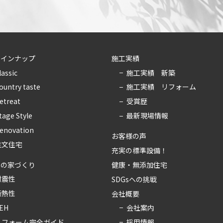
ラインナップ
施工実績
lassic
施工実績 新築
ountry taste
施工実績 リフォーム
etreat
受賞歴
tage Style
最新現場情報
enovation
お客様の声
注文住宅
充実の標準設備！
健康・無添加住宅
ちの家づくり
耐震性
SDGsへの挑戦
断熱性
会社概要
会社案内
EH
採用情報
リフォーム完全ガイド